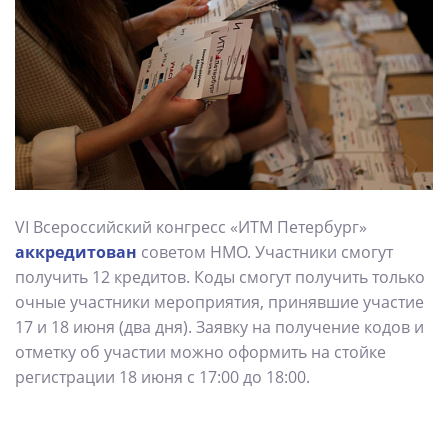
VI Всероссийский конгресс «ИТМ Петербург»
аккредитован
советом НМО. Участники смогут
получить 12 кредитов. Коды смогут получить только
очные участники мероприятия, принявшие участие
17 и 18 июня (два дня). Заявку на получение кодов и
отметку об участии можно оформить на стойке
регистрации 18 июня с 17:00 до 18:00.