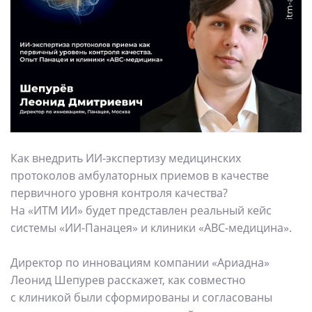
Как внедрить ИИ-экспертизу медицинских
протоколов амбулаторных приемов в качестве
первичного уровня контроля качества?
На «ИТМ ИИ» будет представлен реальный кейс
системы «ИИ-Панацея» и клиники «ABC-медицина».
Директор по инновациям компании «Ариадна»
Леонид Шепурев расскажет, как совместно
с клиникой были сформированы и согласованы